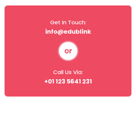
Get In Touch:
info@edublink
or
Call Us Via:
+01 123 5641 231