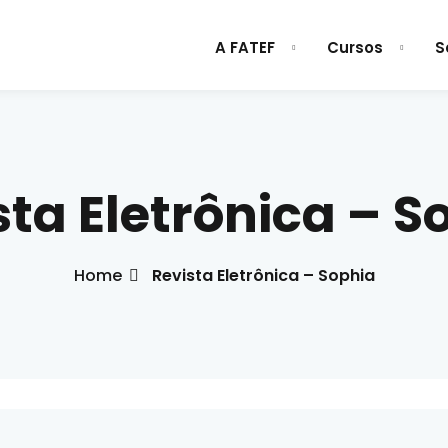
A FATEF
Cursos
S
Sign in
Sign up
sta Eletrônica – S
Sign in
Home
Revista Eletrônica – Sophia
Don’t have an account?
Sign up