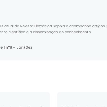
Lost your password?
Remember me
is atual da Revista Eletrônica Sophia e acompanhe artigo
ento científico e a disseminação do conhecimento.
e 1 n°9 – Jan/Dez
Sign up
Already have an account?
Sign in