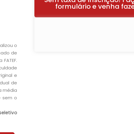
formulário e venha faze
Lost your password?
Remember me
alizou o
sado de
a FATEF.
Sign up
aculdade
iginal e
Already have an account?
Sign in
dual de
 a média
de sem o
eletivo