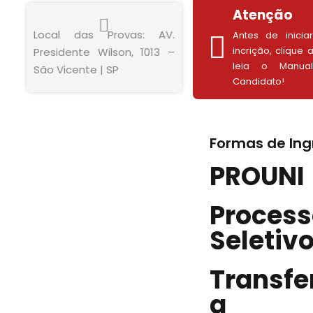
Atenção
Local das Provas: AV.
Antes de inicia
incrição, clique 
Presidente Wilson, 1013 –
leia o Manua
São Vicente | SP
Candidato!
Formas de Ing
PROUNI
Process
Seletiv
Transfe
a