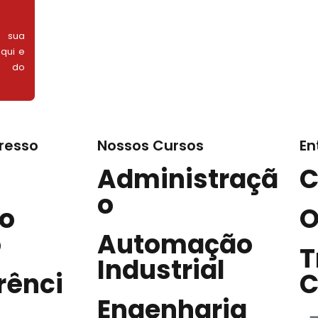
r sua
aqui e
l do
resso
Nossos Cursos
En
Administraçã
C
o
o
O
o
Automação
T
Industrial
rênci
C
Engenharia