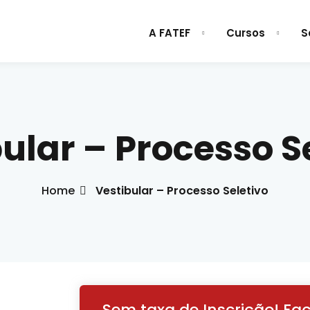
A FATEF
Cursos
S
Sign in
Sign up
ular – Processo S
Sign in
Home
Vestibular – Processo Seletivo
Don’t have an account?
Sign up
Sem taxa de Inscrição! Faç