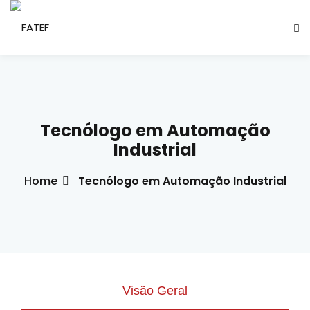
Sign in
Sign up
Sign in
Don’t have an account?
Sign up
Tecnólogo em Automação
ade Social
Industrial
Home
Tecnólogo em Automação Industrial
esencial
ção
Lost your password?
Remember me
ndustrial
létrica
Visão Geral