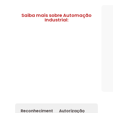
TCC
Saiba mais sobre Automação
Industrial:
ec
rocesso Seletivo
 para a FATEF
osco
Reconheciment
Autorização