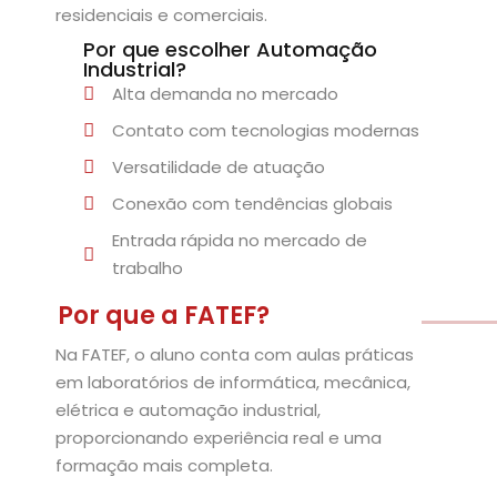
residenciais e comerciais.
al
Por que escolher Automação
Industrial?
al
Alta demanda no mercado
tífica
Contato com tecnologias modernas
Versatilidade de atuação
Monitoria
Conexão com tendências globais
nto de Egressos
Entrada rápida no mercado de
trabalho
nica | Sophia
Por que a FATEF?
LUNO
Na FATEF, o aluno conta com aulas práticas
Conclusão de Curso
em laboratórios de informática, mecânica,
elétrica e automação industrial,
proporcionando experiência real e uma
o de TCC
formação mais completa.
 de TCC