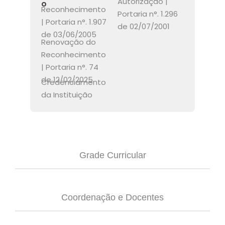
Autorização |
o
Reconhecimento
Portaria n°. 1.296
| Portaria n°. 1.907
de 02/07/2001
de 03/06/2005
Renovação do
Reconheciment
o
| Portaria n°. 74
de 12/02/2025
Credenciamento
da Instituição
Grade Curricular
Coordenação e Docentes