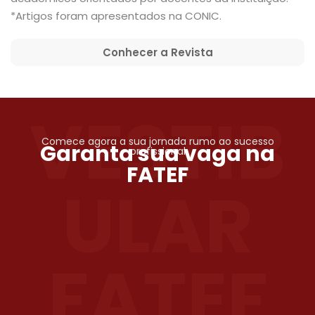
*Artigos foram apresentados na CONIC.
Conhecer a Revista
VESTIB
Comece agora a sua jornada rumo ao sucesso
Garanta sua vaga na
profissional
FATEF
ULAR
FATEF