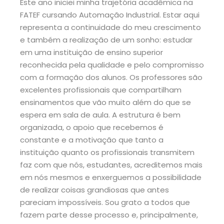
Este ano iniciei minha trajetória acadêmica na
E
FATEF cursando Automação Industrial. Estar aqui
A
representa a continuidade do meu crescimento
j
e também a realização de um sonho: estudar
C
em uma instituição de ensino superior
e
reconhecida pela qualidade e pelo compromisso
d
com a formação dos alunos. Os professores são
r
excelentes profissionais que compartilham
i
ensinamentos que vão muito além do que se
m
espera em sala de aula. A estrutura é bem
f
organizada, o apoio que recebemos é
p
constante e a motivação que tanto a
e
instituição quanto os profissionais transmitem
m
faz com que nós, estudantes, acreditemos mais
s
em nós mesmos e enxerguemos a possibilidade
C
de realizar coisas grandiosas que antes
e
pareciam impossíveis. Sou grato a todos que
e
fazem parte desse processo e, principalmente,
c