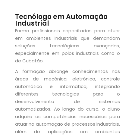
Sign up
Tecnólogo em Automação
e Informação
Already have an account?
Sign in
Industrial
Forma profissionais capacitados para atuar
em ambientes industriais que demandam
soluções tecnológicas avançadas,
especialmente em polos industriais como o
de Cubatão.
Distancia (EAD)
A formação abrange conhecimentos nas
áreas de mecânica, eletrônica, controle
de Produção
automático e informática, integrando
diferentes tecnologias para o
desenvolvimento de sistemas
automatizados. Ao longo do curso, o aluno
adquire as competências necessárias para
pria de Avaliação
atuar na automação de processos industriais,
além de aplicações em ambientes