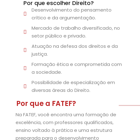
Por que escolher Direito?
al
Desenvolvimento do pensamento
crítico e da argumentação.
al
Mercado de trabalho diversificado, no
tífica
setor público e privado.
Atuação na defesa dos direitos e da
Monitoria
justiça.
nto de Egressos
Formação ética e comprometida com
a sociedade.
nica | Sophia
Possibilidade de especialização em
LUNO
diversas áreas do Direito.
Por que a FATEF?
Conclusão de Curso
Na FATEF, você encontra uma formação de
excelência, com professores qualificados,
o de TCC
ensino voltado à prática e uma estrutura
preparada para o desenvolvimento
 de TCC