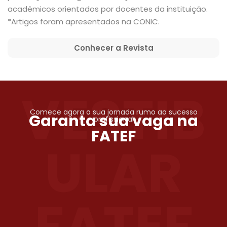
acadêmicos orientados por docentes da instituição.
*Artigos foram apresentados na CONIC.
Conhecer a Revista
VESTIB
Comece agora a sua jornada rumo ao sucesso
Garanta sua vaga na
profissional
FATEF
ULAR
FATEF