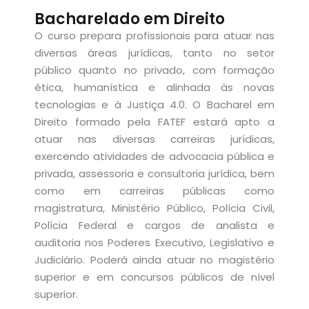
Sign up
Bacharelado em Direito
e Informação
O curso prepara profissionais para atuar nas
Already have an account?
Sign in
diversas áreas jurídicas, tanto no setor
público quanto no privado, com formação
ética, humanística e alinhada às novas
tecnologias e à Justiça 4.0. O Bacharel em
Direito formado pela FATEF estará apto a
atuar nas diversas carreiras jurídicas,
exercendo atividades de advocacia pública e
Distancia (EAD)
privada, assessoria e consultoria jurídica, bem
de Produção
como em carreiras públicas como
magistratura, Ministério Público, Polícia Civil,
Polícia Federal e cargos de analista e
auditoria nos Poderes Executivo, Legislativo e
Judiciário. Poderá ainda atuar no magistério
pria de Avaliação
superior e em concursos públicos de nível
superior.