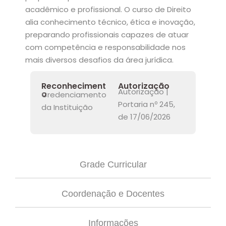
acadêmico e profissional. O curso de Direito
TCC
alia conhecimento técnico, ética e inovação,
preparando profissionais capazes de atuar
ec
com competência e responsabilidade nos
mais diversos desafios da área jurídica.
Reconheciment
Autorização
Autorização |
o
Credenciamento
Portaria nº 245,
da Instituição
rocesso Seletivo
de 17/06/2026
 para a FATEF
Grade Curricular
Coordenação e Docentes
osco
Informações