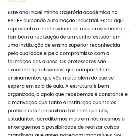
Este ano iniciei minha trajetória acadêmica na
Ess
FATEF cursando Automação Industrial. Estar aqui
Adm
representa a continuidade do meu crescimento e
jor
também a realização de um sonho: estudar em
Ca
uma instituição de ensino superior reconhecida
enx
pela qualidade e pelo compromisso com a
se
formação dos alunos. Os professores são
um
excelentes profissionais que compartilham
prá
ensinamentos que vão muito além do que se
co
espera em sala de aula. A estrutura é bem
emp
organizada, o apoio que recebemos é constante e
ana
a motivação que tanto a instituição quanto os
est
profissionais transmitem faz com que nós,
apr
estudantes, acreditemos mais em nós mesmos e
di
enxerguemos a possibilidade de realizar coisas
Rod
grandiosas que antes pareciam impossíveis. Sou
Ve