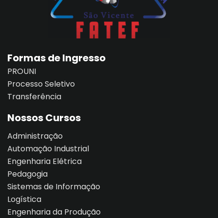
al
al
Formas de Ingresso
PROUNI
tífica
Processo Seletivo
Monitoria
Transferência
Nossos Cursos
nto de Egressos
Administração
nica | Sophia
Automação Industrial
LUNO
Engenharia Elétrica
Pedagogia
Conclusão de Curso
Sistemas de Informação
Logística
Engenharia da Produção
o de TCC