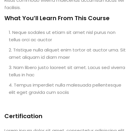
Risus commodo viverra maecenas accumsan lacus vel
al
facilisis.
What You’ll Learn From This Course
al
Neque sodales ut etiam sit amet nisl purus non
tífica
tellus orci ac auctor
Monitoria
Tristique nulla aliquet enim tortor at auctor urna. Sit
amet aliquam id diam maer
nto de Egressos
Nam libero justo laoreet sit amet. Lacus sed viverra
nica | Sophia
tellus in hac
LUNO
Tempus imperdiet nulla malesuada pellentesque
elit eget gravida cum sociis
Conclusão de Curso
Certification
o de TCC
Lorem ipsum dolor sit amet, consectetur adipiscing elit,
 de TCC