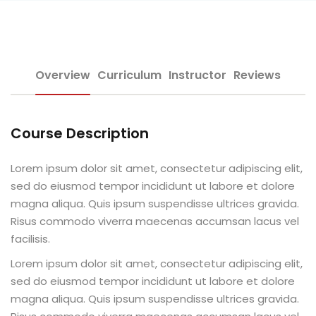
Sign up
e Informação
Already have an account?
Sign in
Overview
Curriculum
Instructor
Reviews
Course Description
Distancia (EAD)
Lorem ipsum dolor sit amet, consectetur adipiscing elit,
sed do eiusmod tempor incididunt ut labore et dolore
de Produção
magna aliqua. Quis ipsum suspendisse ultrices gravida.
Risus commodo viverra maecenas accumsan lacus vel
facilisis.
Lorem ipsum dolor sit amet, consectetur adipiscing elit,
sed do eiusmod tempor incididunt ut labore et dolore
pria de Avaliação
magna aliqua. Quis ipsum suspendisse ultrices gravida.