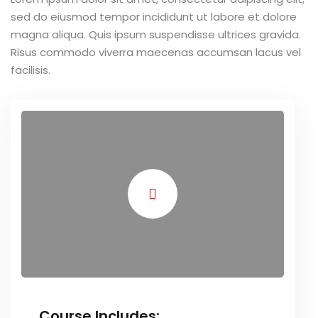
sed do eiusmod tempor incididunt ut labore et dolore
TCC
magna aliqua. Quis ipsum suspendisse ultrices gravida.
Risus commodo viverra maecenas accumsan lacus vel
ec
facilisis.
rocesso Seletivo
 para a FATEF
osco
Course Includes: