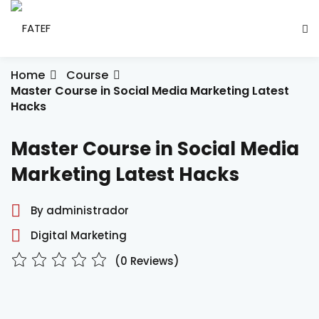
Skip
to
Sign in
Sign up
content
Sign in
Home
Course
Master Course in Social Media Marketing Latest
Don’t have an account?
Sign up
Hacks
ade Social
Master Course in Social Media
Marketing Latest Hacks
esencial
By administrador
ção
Digital Marketing
Lost your password?
Remember me
(0 Reviews)
ndustrial
létrica