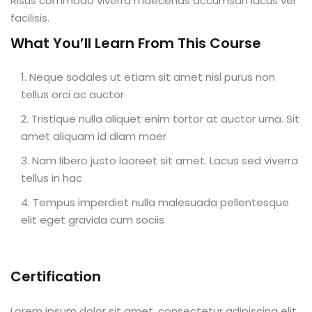
Risus commodo viverra maecenas accumsan lacus vel
al
facilisis.
What You’ll Learn From This Course
al
Neque sodales ut etiam sit amet nisl purus non
tífica
tellus orci ac auctor
Monitoria
Tristique nulla aliquet enim tortor at auctor urna. Sit
amet aliquam id diam maer
nto de Egressos
Nam libero justo laoreet sit amet. Lacus sed viverra
nica | Sophia
tellus in hac
LUNO
Tempus imperdiet nulla malesuada pellentesque
elit eget gravida cum sociis
Conclusão de Curso
Certification
o de TCC
Lorem ipsum dolor sit amet, consectetur adipiscing elit,
 de TCC