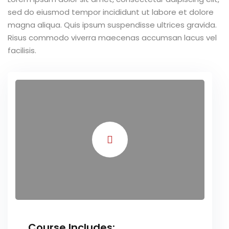
sed do eiusmod tempor incididunt ut labore et dolore
TCC
magna aliqua. Quis ipsum suspendisse ultrices gravida.
Risus commodo viverra maecenas accumsan lacus vel
ec
facilisis.
rocesso Seletivo
 para a FATEF
osco
Course Includes: