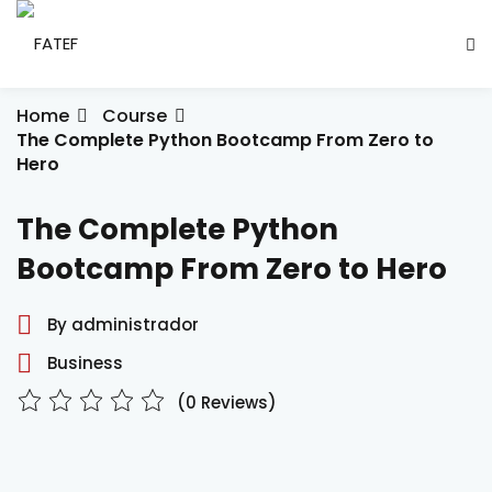
Skip
to
Sign in
Sign up
content
Sign in
Home
Course
The Complete Python Bootcamp From Zero to
Don’t have an account?
Sign up
Hero
ade Social
The Complete Python
Bootcamp From Zero to Hero
esencial
By administrador
ção
Business
Lost your password?
Remember me
(0 Reviews)
ndustrial
létrica