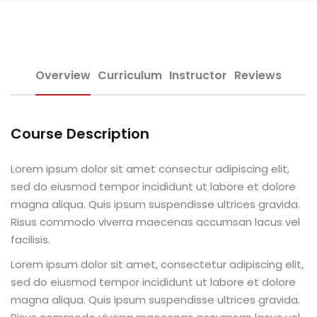
Sign up
e Informação
Already have an account?
Sign in
Overview
Curriculum
Instructor
Reviews
Course Description
Distancia (EAD)
Lorem ipsum dolor sit amet consectur adipiscing elit,
sed do eiusmod tempor incididunt ut labore et dolore
de Produção
magna aliqua. Quis ipsum suspendisse ultrices gravida.
Risus commodo viverra maecenas accumsan lacus vel
facilisis.
Lorem ipsum dolor sit amet, consectetur adipiscing elit,
sed do eiusmod tempor incididunt ut labore et dolore
pria de Avaliação
magna aliqua. Quis ipsum suspendisse ultrices gravida.