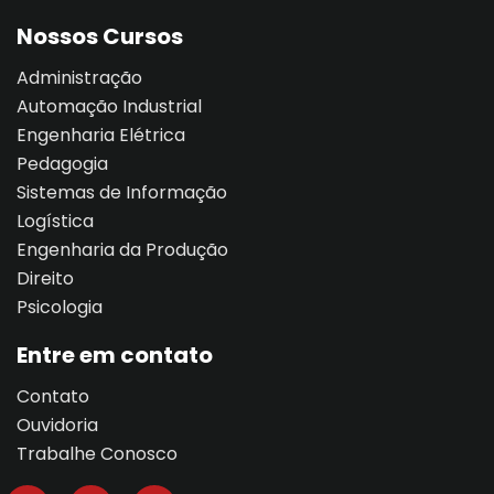
Nossos Cursos
al
Administração
Automação Industrial
al
Engenharia Elétrica
Pedagogia
tífica
Sistemas de Informação
Monitoria
Logística
Engenharia da Produção
nto de Egressos
Direito
Psicologia
nica | Sophia
Entre em contato
LUNO
Contato
Conclusão de Curso
Ouvidoria
Trabalhe Conosco
o de TCC