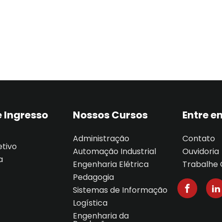
Lost your password?
Remember me
Sign up
 Ingresso
Nossos Cursos
Entre e
Already have an account?
Sign in
Administração
Contato
etivo
Automação Industrial
Ouvidoria
a
Engenharia Elétrica
Trabalhe
Pedagogia
Sistemas de Informação
Logística
Engenharia da