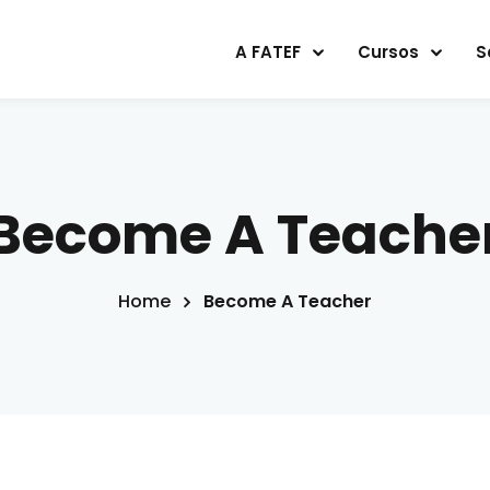
A FATEF
Cursos
S
Sign in
Sign up
Become A Teache
Sign in
Home
Become A Teacher
Don’t have an account?
Sign up