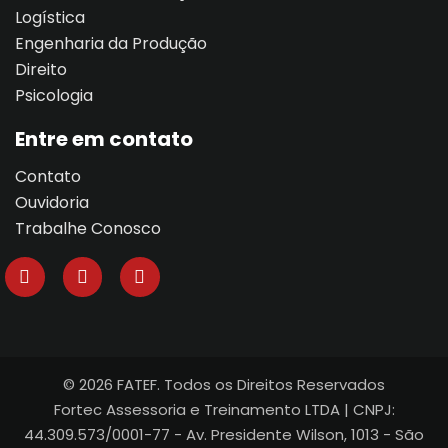
Logística
al
Engenharia da Produção
al
Direito
Psicologia
tífica
Entre em contato
Monitoria
Contato
nto de Egressos
Ouvidoria
Trabalhe Conosco
nica | Sophia
LUNO
Conclusão de Curso
© 2026 FATEF. Todos os Direitos Reservados
o de TCC
Fortec Assessoria e Treinamento LTDA | CNPJ:
44.309.573/0001-77 - Av. Presidente Wilson, 1013 - São
 de TCC