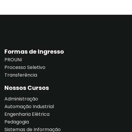
Sign up
e Informação
Already have an account?
Sign in
Formas de Ingresso
PROUNI
Distancia (EAD)
Processo Seletivo
Transferência
de Produção
Nossos Cursos
Administração
Automação Industrial
Engenharia Elétrica
pria de Avaliação
Pedagogia
Sistemas de Informação