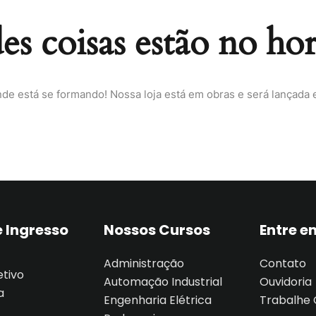
s coisas estão no ho
Lost your password?
Remember me
nde está se formando! Nossa loja está em obras e será lançada 
Sign up
Already have an account?
Sign in
 Ingresso
Nossos Cursos
Entre e
Administração
Contato
etivo
Automação Industrial
Ouvidoria
a
Engenharia Elétrica
Trabalhe