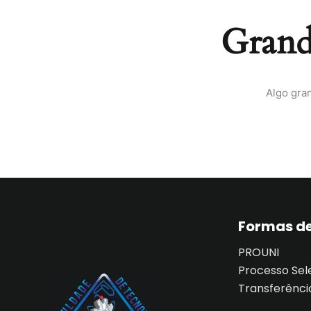
Grande
Algo gra
Formas de
PROUNI
Processo Sel
Transferênci