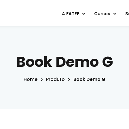
A FATEF
Cursos
S
Sign in
Sign up
Book Demo G
Sign in
Home
Produto
Book Demo G
Don’t have an account?
Sign up