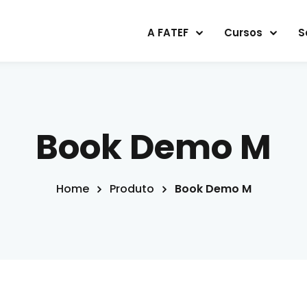
A FATEF
Cursos
S
Sign in
Sign up
Book Demo M
Sign in
Home
Produto
Book Demo M
Don’t have an account?
Sign up