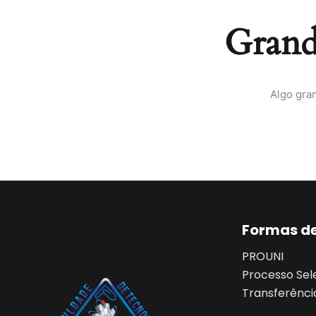
Grande
Algo gra
Formas de
PROUNI
Processo Sel
Transferênci