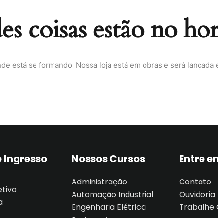
s coisas estão no ho
Lost your password?
Remember me
nde está se formando! Nossa loja está em obras e será lançada 
Sign up
Already have an account?
Sign in
 Ingresso
Nossos Cursos
Entre e
Administração
Contato
etivo
Automação Industrial
Ouvidoria
a
Engenharia Elétrica
Trabalhe