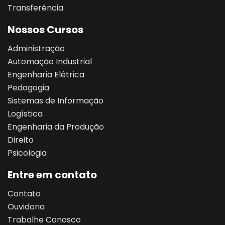
Transferência
al
Nossos Cursos
al
Administração
tífica
Automação Industrial
Engenharia Elétrica
Monitoria
Pedagogia
Sistemas de Informação
nto de Egressos
Logística
nica | Sophia
Engenharia da Produção
Direito
LUNO
Psicologia
Conclusão de Curso
Entre em contato
Contato
o de TCC
Ouvidoria
Trabalhe Conosco
 de TCC