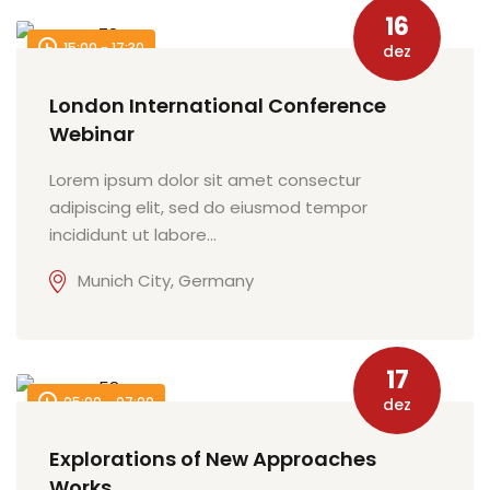
16
TCC
15:00 - 17:30
dez
ec
London International Conference
Webinar
Lorem ipsum dolor sit amet consectur
adipiscing elit, sed do eiusmod tempor
incididunt ut labore…
rocesso Seletivo
Munich City, Germany
 para a FATEF
17
05:00 - 07:00
dez
osco
Explorations of New Approaches
Works