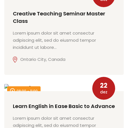
Sign up
Creative Teaching Seminar Master
e Informação
Already have an account?
Sign in
Class
Lorem ipsum dolor sit amet consectur
adipiscing elit, sed do eiusmod tempor
incididunt ut labore…
Ontario City, Canada
Distancia (EAD)
de Produção
22
08:00 - 11:00
dez
Learn English in Ease Basic to Advance
pria de Avaliação
Lorem ipsum dolor sit amet consectur
adipiscing elit, sed do eiusmod tempor