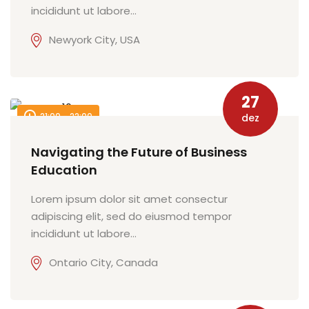
incididunt ut labore…
al
Newyork City, USA
al
tífica
27
Monitoria
21:00 - 22:00
dez
nto de Egressos
Navigating the Future of Business
nica | Sophia
Education
LUNO
Lorem ipsum dolor sit amet consectur
adipiscing elit, sed do eiusmod tempor
Conclusão de Curso
incididunt ut labore…
Ontario City, Canada
o de TCC
 de TCC