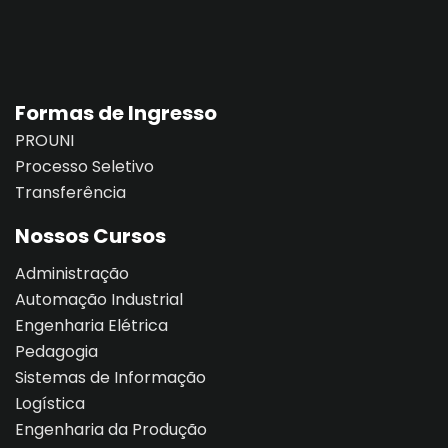
al
al
Formas de Ingresso
tífica
PROUNI
Monitoria
Processo Seletivo
Transferência
nto de Egressos
Nossos Cursos
nica | Sophia
Administração
LUNO
Automação Industrial
Engenharia Elétrica
Conclusão de Curso
Pedagogia
Sistemas de Informação
o de TCC
Logística
Engenharia da Produção
 de TCC