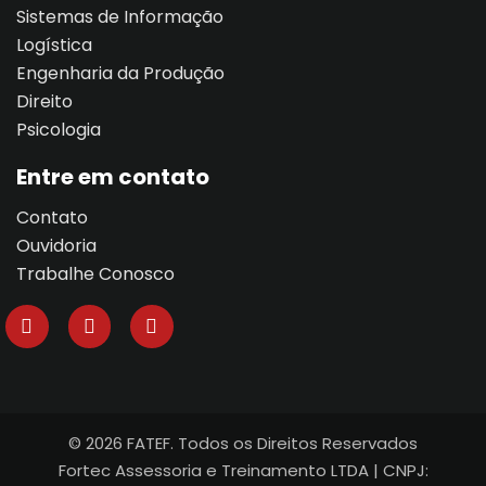
Sistemas de Informação
Logística
al
Engenharia da Produção
Direito
al
Psicologia
tífica
Entre em contato
Monitoria
Contato
Ouvidoria
nto de Egressos
Trabalhe Conosco
nica | Sophia
LUNO
Conclusão de Curso
© 2026 FATEF. Todos os Direitos Reservados
Fortec Assessoria e Treinamento LTDA | CNPJ:
o de TCC