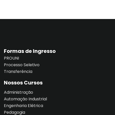
létrica
Sign up
Already have an account?
Sign in
e Informação
Formas de Ingresso
PROUNI
Processo Seletivo
Distancia (EAD)
Transferência
de Produção
Nossos Cursos
Administração
Automação Industrial
Engenharia Elétrica
Pedagogia
pria de Avaliação