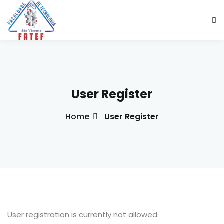
Sign in
Sign up
Sign in
Don’t have an account?
Sign up
User Register
Home
User Register
ade Social
esencial
Lost your password?
Remember me
ção
ndustrial
User registration is currently not allowed.