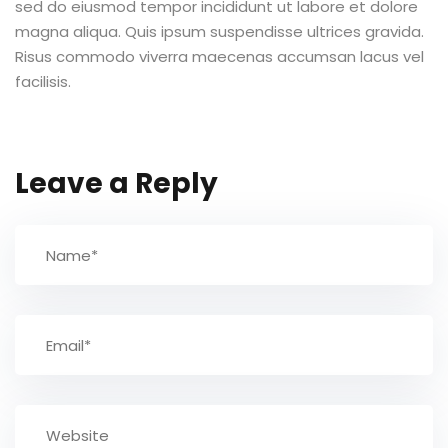
sed do eiusmod tempor incididunt ut labore et dolore
magna aliqua. Quis ipsum suspendisse ultrices gravida.
TCC
Risus commodo viverra maecenas accumsan lacus vel
facilisis.
ec
Leave a Reply
rocesso Seletivo
 para a FATEF
osco