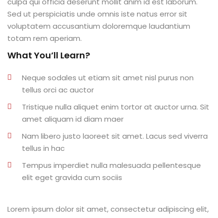
culpa qui officia deserunt mollit anim id est laborum.
al
Sed ut perspiciatis unde omnis iste natus error sit
voluptatem accusantium doloremque laudantium
al
totam rem aperiam.
What You’ll Learn?
tífica
Monitoria
Neque sodales ut etiam sit amet nisl purus non
tellus orci ac auctor
nto de Egressos
Tristique nulla aliquet enim tortor at auctor urna. Sit
nica | Sophia
amet aliquam id diam maer
Nam libero justo laoreet sit amet. Lacus sed viverra
LUNO
tellus in hac
Conclusão de Curso
Tempus imperdiet nulla malesuada pellentesque
elit eget gravida cum sociis
o de TCC
Lorem ipsum dolor sit amet, consectetur adipiscing elit,
 de TCC