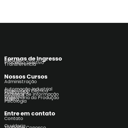
Formas de Ingresso
PROUNI
Processo Seletivo
Transferência
Nossos Cursos
Administração
Automação Industrial
Engenharia Elétrica
Pedagogia
Sistemas de Informação
Logística
Engenharia da Produção
Direito
Psicologia
Entre em contato
Contato
Ouvidoria
Trabalhe Conosco