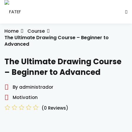
Sign in
Sign up
Sign in
Home
Course
The Ultimate Drawing Course – Beginner to
Don’t have an account?
Sign up
Advanced
ade Social
The Ultimate Drawing Course
– Beginner to Advanced
esencial
By administrador
ção
Motivation
Lost your password?
Remember me
(0 Reviews)
ndustrial
létrica