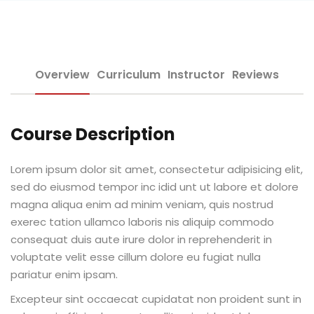
Sign up
e Informação
Already have an account?
Sign in
Overview
Curriculum
Instructor
Reviews
Course Description
Distancia (EAD)
Lorem ipsum dolor sit amet, consectetur adipisicing elit,
sed do eiusmod tempor inc idid unt ut labore et dolore
de Produção
magna aliqua enim ad minim veniam, quis nostrud
exerec tation ullamco laboris nis aliquip commodo
consequat duis aute irure dolor in reprehenderit in
voluptate velit esse cillum dolore eu fugiat nulla
pariatur enim ipsam.
pria de Avaliação
Excepteur sint occaecat cupidatat non proident sunt in