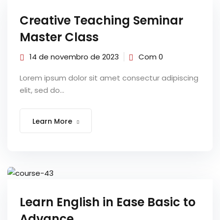
Sign up
Creative Teaching Seminar
e Informação
Already have an account?
Sign in
Master Class
14 de novembro de 2023
Com 0
Lorem ipsum dolor sit amet consectur adipiscing
elit, sed do...
Distancia (EAD)
Learn More
de Produção
pria de Avaliação
Learn English in Ease Basic to
Advance