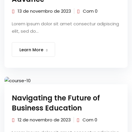
al
13 de novembro de 2023
Com 0
al
Lorem ipsum dolor sit amet consectur adipiscing
elit, sed do...
tífica
Monitoria
Learn More
nto de Egressos
nica | Sophia
LUNO
Navigating the Future of
Conclusão de Curso
Business Education
o de TCC
12 de novembro de 2023
Com 0
 de TCC