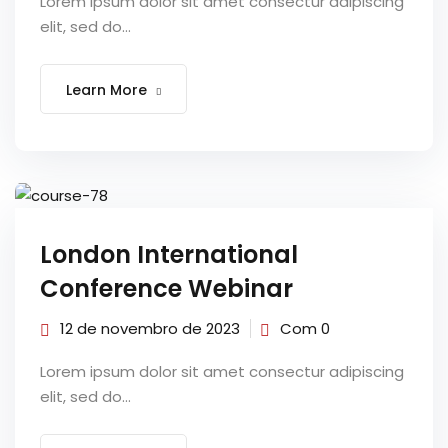
Lorem ipsum dolor sit amet consectur adipiscing
elit, sed do...
TCC
ec
Learn More
rocesso Seletivo
London International
 para a FATEF
Conference Webinar
12 de novembro de 2023
Com 0
Lorem ipsum dolor sit amet consectur adipiscing
osco
elit, sed do...