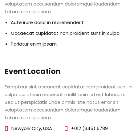
voluptatem accusantium doloremque laudantium
al
totam rem aperiam.
al
Aute irure dolor in reprehenderit
Occaecat cupidatat non proident sunt in culpa
tífica
Pariatur enim ipsam.
Monitoria
nto de Egressos
Event Location
nica | Sophia
Excepteur sint occaecat cupidatat non proident sunt in
LUNO
culpa qui officia deserunt mollit anim id est laborum.
Sed ut perspiciatis unde omnis iste natus error sit
Conclusão de Curso
voluptatem accusantium doloremque laudantium
totam rem aperiam.
o de TCC
Newyork City, USA
+012 (345) 6789
 de TCC