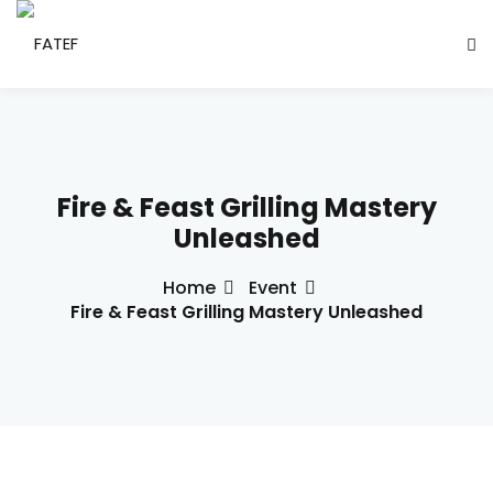
Sign in
Sign up
Sign in
Don’t have an account?
Sign up
Fire & Feast Grilling Mastery
ade Social
Unleashed
Home
Event
esencial
Fire & Feast Grilling Mastery Unleashed
ção
Lost your password?
Remember me
ndustrial
létrica