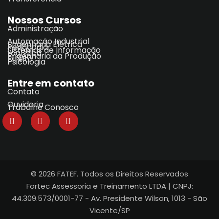
Nossos Cursos
Administração
Automação Industrial
Engenharia Elétrica
Pedagogia
Sistemas de Informação
Logística
Engenharia da Produção
Direito
Psicologia
Entre em contato
Contato
Ouvidoria
Trabalhe Conosco
© 2026 FATEF. Todos os Direitos Reservados
Fortec Assessoria e Treinamento LTDA | CNPJ:
44.309.573/0001-77 - Av. Presidente Wilson, 1013 - São
Vicente/SP