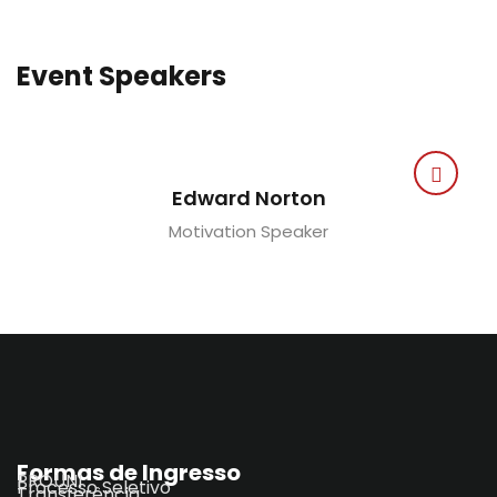
Event Speakers
Edward Norton
Motivation Speaker
Formas de Ingresso
PROUNI
Processo Seletivo
Transferência