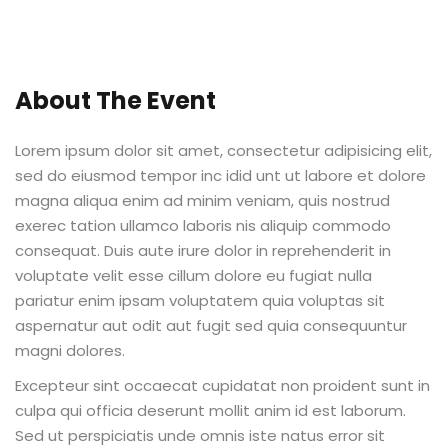
Sign up
e Informação
Already have an account?
Sign in
About The Event
Lorem ipsum dolor sit amet, consectetur adipisicing elit,
sed do eiusmod tempor inc idid unt ut labore et dolore
magna aliqua enim ad minim veniam, quis nostrud
exerec tation ullamco laboris nis aliquip commodo
Distancia (EAD)
consequat. Duis aute irure dolor in reprehenderit in
de Produção
voluptate velit esse cillum dolore eu fugiat nulla
pariatur enim ipsam voluptatem quia voluptas sit
aspernatur aut odit aut fugit sed quia consequuntur
magni dolores.
Excepteur sint occaecat cupidatat non proident sunt in
pria de Avaliação
culpa qui officia deserunt mollit anim id est laborum.
Sed ut perspiciatis unde omnis iste natus error sit