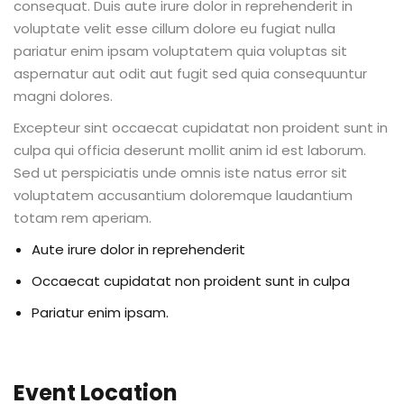
consequat. Duis aute irure dolor in reprehenderit in
voluptate velit esse cillum dolore eu fugiat nulla
pariatur enim ipsam voluptatem quia voluptas sit
al
aspernatur aut odit aut fugit sed quia consequuntur
magni dolores.
al
Excepteur sint occaecat cupidatat non proident sunt in
tífica
culpa qui officia deserunt mollit anim id est laborum.
Sed ut perspiciatis unde omnis iste natus error sit
Monitoria
voluptatem accusantium doloremque laudantium
nto de Egressos
totam rem aperiam.
Aute irure dolor in reprehenderit
nica | Sophia
Occaecat cupidatat non proident sunt in culpa
LUNO
Pariatur enim ipsam.
Conclusão de Curso
Event Location
o de TCC