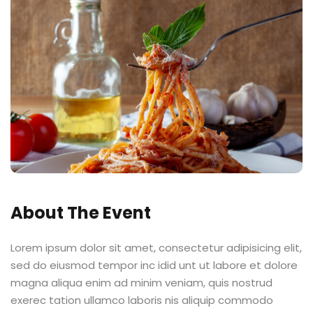
létrica
Sign up
Already have an account?
Sign in
e Informação
Distancia (EAD)
About The Event
de Produção
Lorem ipsum dolor sit amet, consectetur adipisicing elit,
sed do eiusmod tempor inc idid unt ut labore et dolore
magna aliqua enim ad minim veniam, quis nostrud
exerec tation ullamco laboris nis aliquip commodo
pria de Avaliação