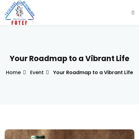
Sign in
Sign up
Sign in
Don’t have an account?
Sign up
Your Roadmap to a Vibrant Life
Home
Event
Your Roadmap to a Vibrant Life
ade Social
esencial
Lost your password?
Remember me
ção
ndustrial