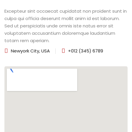
Excepteur sint occaecat cupidatat non proident sunt in
 de TCC
culpa qui officia deserunt mollit anim id est laborum.
TCC
Sed ut perspiciatis unde omnis iste natus error sit
voluptatem accusantium doloremque laudantium
ec
totam rem aperiam.
Newyork City, USA
+012 (345) 6789
rocesso Seletivo
 para a FATEF
osco